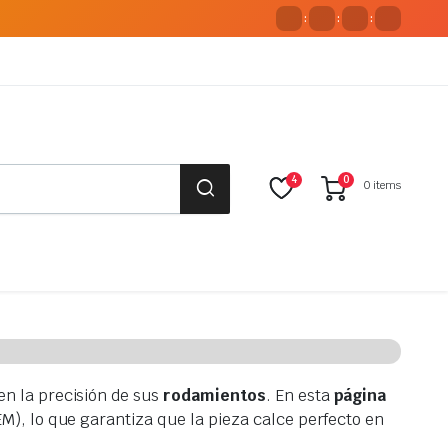
:
:
:
4
0
0 items
en la precisión de sus
rodamientos
. En esta
página
), lo que garantiza que la pieza calce perfecto en