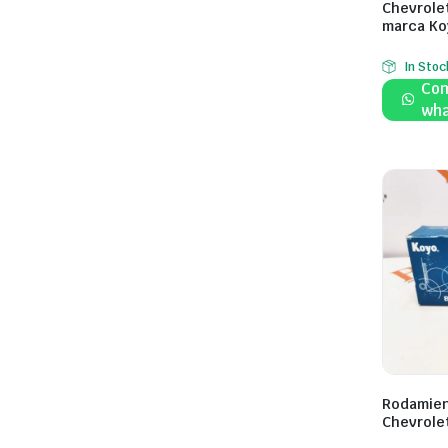
Chevrolet
marca Ko
In Stoc
Com
wha
Rodamien
Chevrole