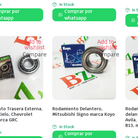
k
In Stock
In 
prar por
Comprar por
tsapp
whatsapp
Add to
Add to
wishlist
wishlist
Compare
Compare
to Trasera Externa,
Rodamiento Delantero,
Rodam
ielo, Chevrolet
Mitsubishi Signo marca Koyo
delan
arca GRC
Avila,
B13, 
In Stock
k
Comprar por
In 