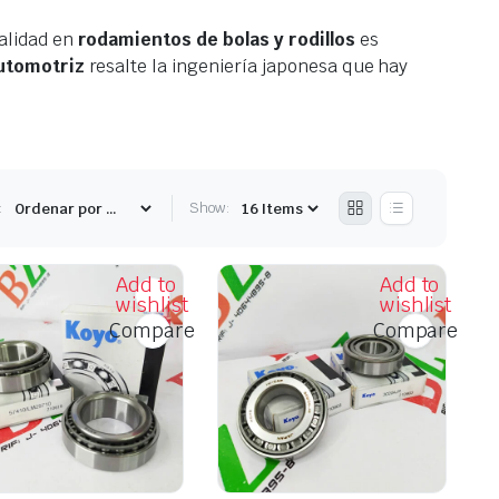
alidad en
rodamientos de bolas y rodillos
es
utomotriz
resalte la ingeniería japonesa que hay
:
Show:
Add to
Add to
wishlist
wishlist
Compare
Compare