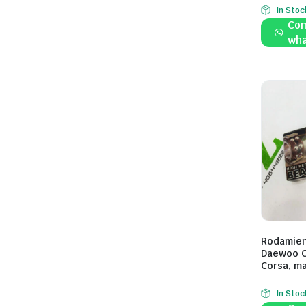
In Stoc
Com
wha
Rodamien
Daewoo C
Corsa, m
In Stoc