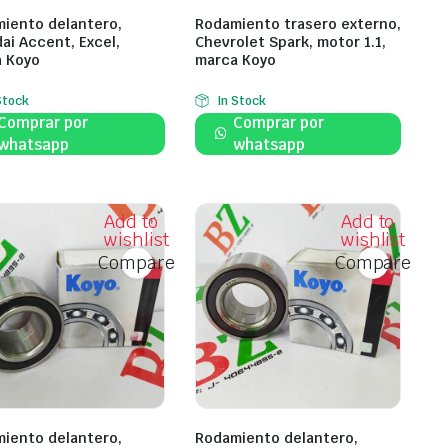
iento delantero,
Rodamiento trasero externo,
ai Accent, Excel,
Chevrolet Spark, motor 1.1,
 Koyo
marca Koyo
Stock
In Stock
Comprar por
Comprar por
whatsapp
whatsapp
Add to
Add to
wishlist
wishlist
Compare
Compare
iento delantero,
Rodamiento delantero,