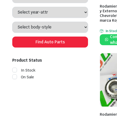
Rodamien
y Externo
Chevrolet
marca Ko
In Stoc
Com
Find Auto Parts
wha
Product Status
In Stock
On Sale
Rodamien