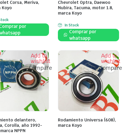
olet Corsa, Meriva,
Chevrolet Optra, Daewoo
 Koyo
Nubira, Tacuma, motor 1.8,
marca Koyo
Stock
In Stock
Comprar por
Comprar por
whatsapp
whatsapp
Add to
Add to
wishlist
wishlist
Compare
Compare
iento delantero,
Rodamiento Universa (608),
a, Corolla, año 1992-
marca Koyo
 marca NPPN