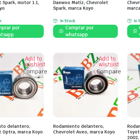
 Spark, motor 1.1,
Daewoo Matiz, Chevrolet
Chevr
yo
Spark, marca Koyo
marca
k
In Stock
In 
prar por
Comprar por
tsapp
whatsapp
Add to
Add to
wishlist
wishlist
Compare
Compare
to delantero,
Rodamiento delantero,
Rodam
t Optra, marca Koyo
Chevrolet Aveo, marca Koyo
Toyot
2002,