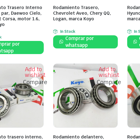
to Trasero Interno
Rodamiento Trasero,
Rodam
 par, Daewoo Cielo,
Chevrolet Aveo, Chery QQ,
Hyund
 Corsa, motor 1.6,
Logan, marca Koyo
marca
yo
In Stock
In 
k
Comprar por
prar por
whatsapp
tsapp
Add to
Add to
wishlist
wishlist
Compare
Compare
to trasero interno,
Rodamiento delantero,
Rodam