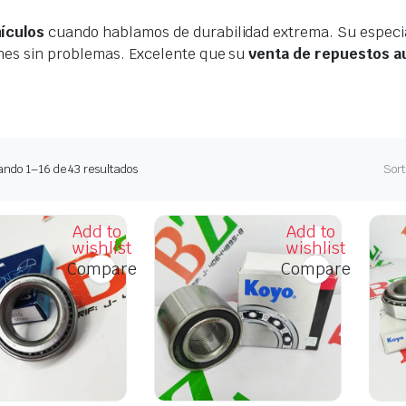
ículos
cuando hablamos de durabilidad extrema. Su especi
nes sin problemas. Excelente que su
venta de repuestos a
Ordenado
ando 1–16 de 43 resultados
Sort
por
los
últimos
Add to
Add to
wishlist
wishlist
Compare
Compare