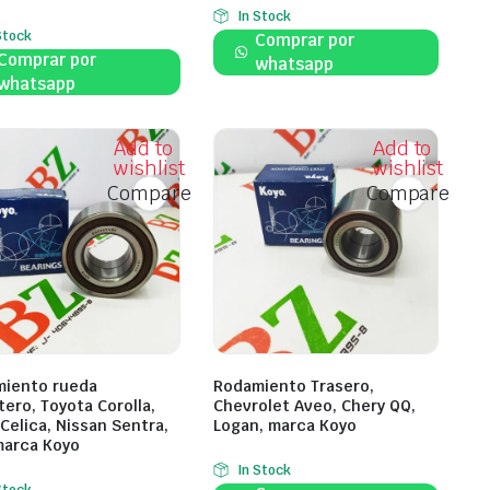
In Stock
Stock
Comprar por
Comprar por
whatsapp
whatsapp
Add to
Add to
wishlist
wishlist
Compare
Compare
iento rueda
Rodamiento Trasero,
tero, Toyota Corolla,
Chevrolet Aveo, Chery QQ,
 Celica, Nissan Sentra,
Logan, marca Koyo
marca Koyo
In Stock
Stock