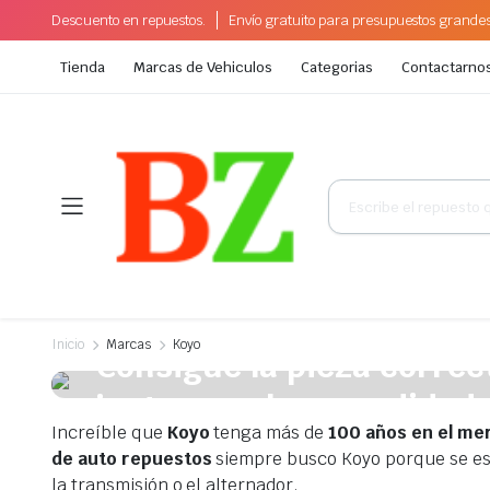
Descuento en repuestos.
Envío gratuito para presupuestos grande
Tienda
Marcas de Vehiculos
Categorias
Contactarno
Búsqueda
de
productos
A la venta esta semana
Inicio
Marcas
Koyo
Consigue la pieza correct
justo para la comodidad 
Increíble que
Koyo
tenga más de
100 años en el me
Plakrore maheten. Astronens ultranirad. Dod.
de auto repuestos
siempre busco Koyo porque se espe
la transmisión o el alternador.