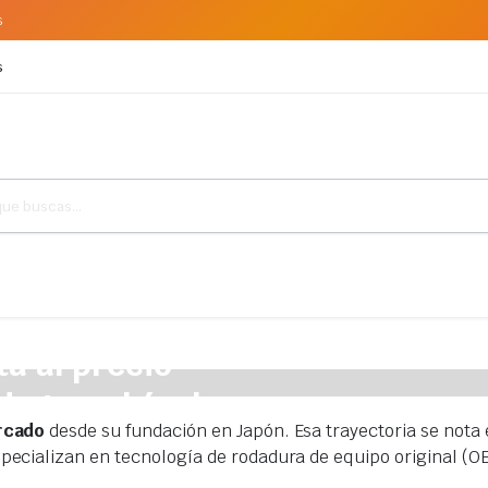
s
s
a al precio
de tu vehículo.
rcado
desde su fundación en Japón. Esa trayectoria se nota 
cializan en tecnología de rodadura de equipo original (OEM