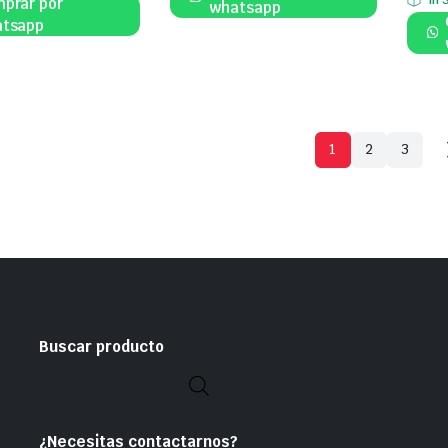
prar por
whatsapp
tsapp
1
2
3
Buscar producto
¿Necesitas contactarnos?