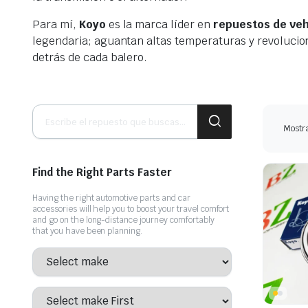
Comprar ahora
Para mí,
Koyo
es la marca líder en
repuestos de veh
legendaria; aguantan altas temperaturas y revolucio
detrás de cada balero.
Búsqueda
de
Mostr
productos
Find the Right Parts Faster
Having the right automotive parts and car
accessories will help you to boost your travel comfort
and go on the long-distance journey comfortably
that you have been planning.