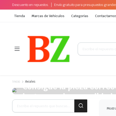
Descuento en repuestos.
Envío gratuito para presupuestos grande
Tienda
Marcas de Vehiculos
Categorias
Contactarno
Búsqueda
de
productos
A la venta esta semana
Inicio
Axiales
Consigue la pieza correct
justo para la comodidad 
Búsqueda
de
Plakrore maheten. Astronens ultranirad. Dod.
Mostra
productos