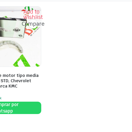
Add to
wishlist
Compare
e motor tipo media
 STD, Chevrolet
arca KMC
k
prar por
tsapp