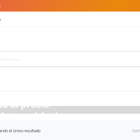
s
s
a al precio
de tu vehículo.
ndo el único resultado
Sort