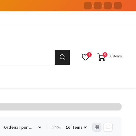
:
:
:
4
0
0 items
:
Show: