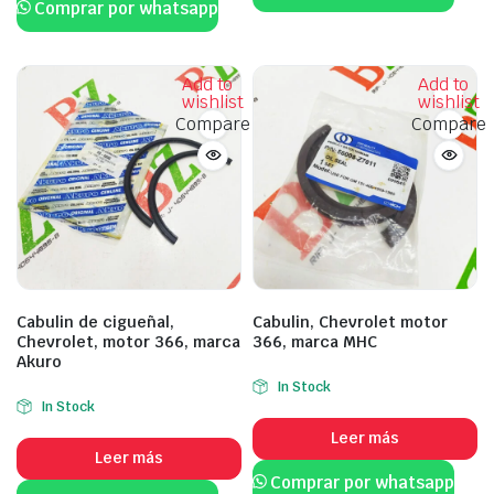
Comprar por whatsapp
Add to
Add to
wishlist
wishlist
Compare
Compare
Cabulin de cigueñal,
Cabulin, Chevrolet motor
Chevrolet, motor 366, marca
366, marca MHC
Akuro
In Stock
In Stock
Leer más
Leer más
Comprar por whatsapp