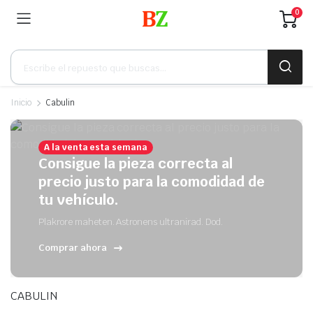
0
Búsqueda
de
productos
Inicio
Cabulin
A la venta esta semana
Consigue la pieza correcta al
precio justo para la comodidad de
tu vehículo.
Plakrore maheten. Astronens ultranirad. Dod.
Comprar ahora
CABULIN