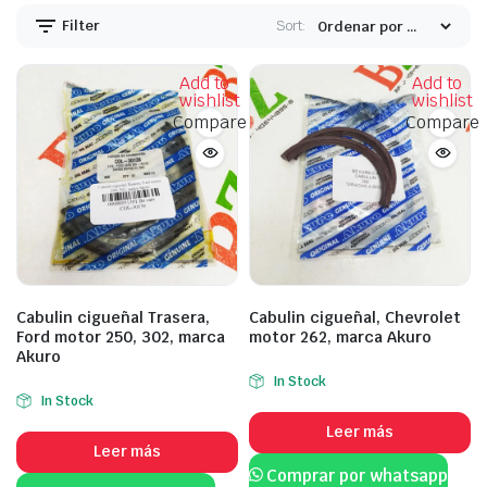
Filter
Sort:
Add to
Add to
wishlist
wishlist
Compare
Compare
Cabulin cigueñal Trasera,
Cabulin cigueñal, Chevrolet
Ford motor 250, 302, marca
motor 262, marca Akuro
Akuro
In Stock
In Stock
Leer más
Leer más
Comprar por whatsapp