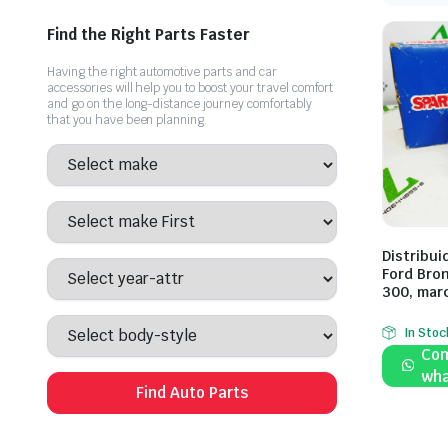
Comprar ahora
Find the Right Parts Faster
Having the right automotive parts and car
accessories will help you to boost your travel comfort
and go on the long-distance journey comfortably
that you have been planning.
Distribui
Ford Bro
300, mar
In Stoc
Com
wha
Find Auto Parts