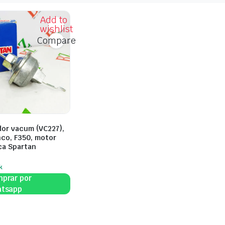
Add to
wishlist
Compare
dor vacum (VC227),
nco, F350, motor
ca Spartan
k
prar por
tsapp