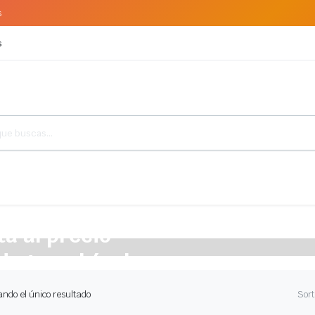
s
s
a al precio
de tu vehículo.
ndo el único resultado
Sort