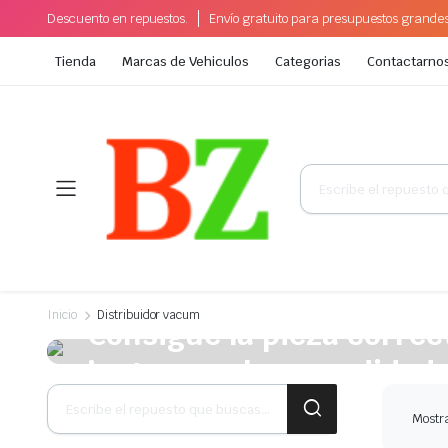
Descuento en repuestos.
Envío gratuito para presupuestos grande
Tienda
Marcas de Vehiculos
Categorias
Contactarno
Búsqueda
de
productos
A la venta esta semana
Inicio
Distribuidor vacum
Consigue la pieza correct
justo para la comodidad 
Búsqueda
de
Plakrore maheten. Astronens ultranirad. Dod.
Mostra
productos