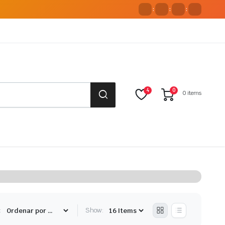
:
:
:
4
0
0 items
:
Show: