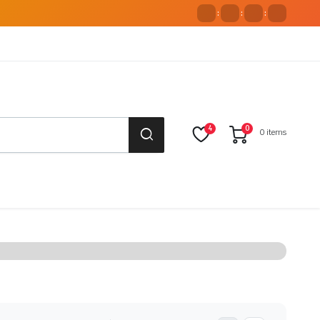
:
:
:
4
0
0 items