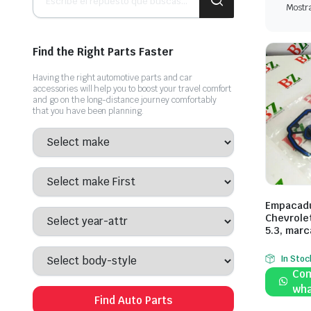
de
Comprar ahora
Mostra
productos
Find the Right Parts Faster
Having the right automotive parts and car
accessories will help you to boost your travel comfort
and go on the long-distance journey comfortably
that you have been planning.
Empacadu
Chevrole
5.3, mar
In Stoc
Com
wha
Find Auto Parts