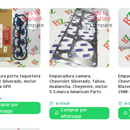
Add to
Add to
wishlist
wishlist
Compare
Compare
ra porta taquetera
Empacadura camara,
Empac
t Silverado, motor
Chevrolet Silverado, Tahoe,
Chevr
ca GPK
Avalancha, Cheyenne, motor
Blaze
5.3,marca Amarican Parts
1988-
k
In Stock
In 
prar por
Comprar por
tsapp
whatsapp