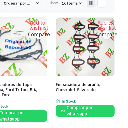
:
Show:
Add to
Add to
wishlist
wishlist
Compare
Compare
aduras de tapa
Empacadura de araña,
, Ford Triton, 5.4,
Chevrolet Silverado
 Ford
In Stock
Stock
Comprar por
Comprar por
whatsapp
whatsapp