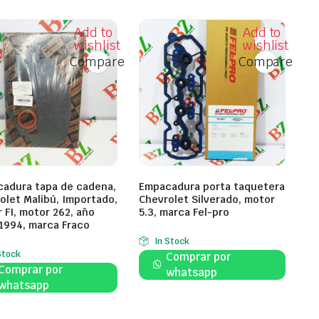
Add to
Add to
wishlist
wishlist
Compare
Compare
adura tapa de cadena,
Empacadura porta taquetera
olet Malibú, Importado,
Chevrolet Silverado, motor
r FI, motor 262, año
5.3, marca Fel-pro
1994, marca Fraco
In Stock
Stock
Comprar por
Comprar por
whatsapp
whatsapp