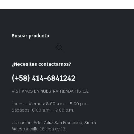
Buscar producto
¿Necesitas contactarnos?
(+58) 414-6841242
VISÍTANOS EN NUESTRA TIENDA FÍSICA:
Lunes – Viernes: 8:00 a.m. – 5:00 p.m.
Sábados: 8:00 a.m. – 2:00 p.m.
Ubicación: Edo. Zulia, San Francisco, Sierra
Maestra calle 18, con av 13.