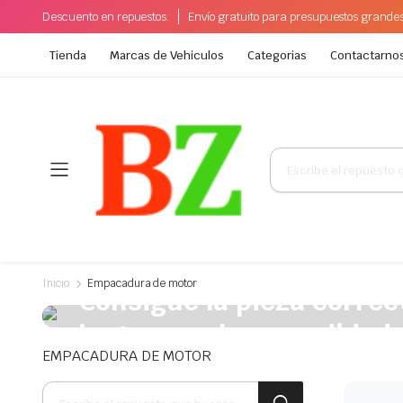
Descuento en repuestos.
Envío gratuito para presupuestos grande
Tienda
Marcas de Vehiculos
Categorias
Contactarno
Búsqueda
de
productos
A la venta esta semana
Inicio
Empacadura de motor
Consigue la pieza correct
justo para la comodidad 
EMPACADURA DE MOTOR
Plakrore maheten. Astronens ultranirad. Dod.
Búsqueda