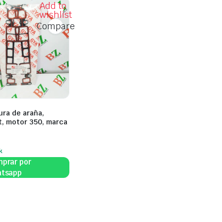
Add to
wishlist
Compare
ra de araña,
t, motor 350, marca
k
prar por
tsapp