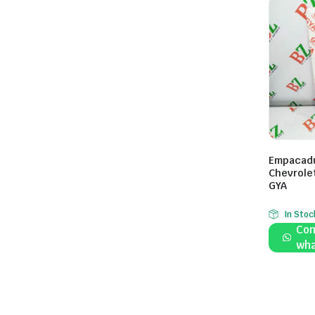
Empacadu
Chevrole
GYA
In Stoc
Com
wha