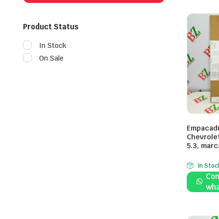
Product Status
In Stock
On Sale
Empacadu
Chevrole
5.3, mar
In Stoc
Com
wha