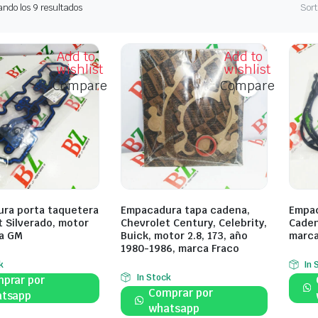
Ordenado
ndo los 9 resultados
Sort
por
los
últimos
Add to
Add to
wishlist
wishlist
Compare
Compare
ra porta taquetera
Empacadura tapa cadena,
Empac
t Silverado, motor
Chevrolet Century, Celebrity,
Cadena
ca GM
Buick, motor 2.8, 173, año
marca
1980-1986, marca Fraco
k
In 
In Stock
prar por
Comprar por
tsapp
whatsapp