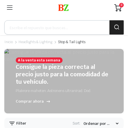
0
Búsqueda
de
productos
Inicio
Headlights & Lighting
Stop & Tail Lights
A la venta esta semana
Consigue la pieza correcta al
precio justo para la comodidad de
tu vehículo.
Plakrore maheten. Astronens ultranirad. Dod.
Comprar ahora
Filter
Sort: