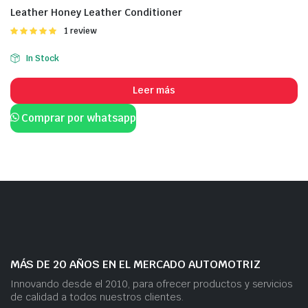
Leather Honey Leather Conditioner
Valorado
1 review
con
5.00
de
5
In Stock
Leer más
Comprar por whatsapp
MÁS DE 20 AÑOS EN EL MERCADO AUTOMOTRIZ
Innovando desde el 2010, para ofrecer productos y servicios
de calidad a todos nuestros clientes.