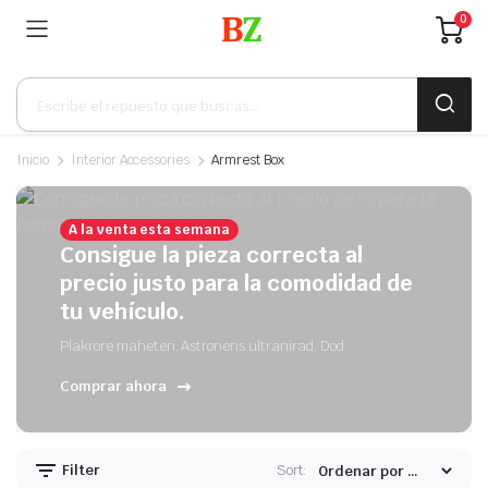
0
Búsqueda
de
productos
Inicio
Interior Accessories
Armrest Box
A la venta esta semana
Consigue la pieza correcta al
precio justo para la comodidad de
tu vehículo.
Plakrore maheten. Astronens ultranirad. Dod.
Comprar ahora
Filter
Sort: