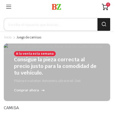
0
Búsqueda
de
productos
Inicio
Juego de camisas
A la venta esta semana
Consigue la pieza correcta al
precio justo para la comodidad de
tu vehículo.
Plakrore maheten. Astronens ultranirad. Dod.
Comprar ahora
CAMISA