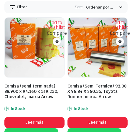
Filter
Sort:
Add to
Add to
wishlist
wishlist
Compare
Compare
Camisa (semi terminada)
Camisa (Semi Termica) 92.08
88.900 x 94.160 x 149.230,
X 96.84 X 260.35, Toyota
Chevrolet, marca Arrow
Runner, marca Arrow
In Stock
In Stock
Leer más
Leer más