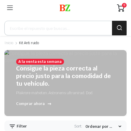
0
Búsqueda
de
productos
Inicio
Kit Anti ruido
A la venta esta semana
Consigue la pieza correcta al
precio justo para la comodidad de
tu vehículo.
Plakrore maheten. Astronens ultranirad. Dod.
Comprar ahora
Filter
Sort: