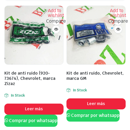
Add to
Add to
wishlist
wishlist
Compare
Compare
Kit de anti ruido (920-
Kit de anti ruido, Chevrolet,
73674), Chevrolet, marca
marca GM
Zizaz
In Stock
In Stock
Leer más
Leer más
Comprar por whatsapp
Comprar por whatsapp