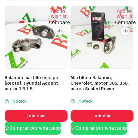
Add to
Add to
wishlist
wishlist
Compare
Compare
Balancin martillo escape
Martillo o Balancin,
(Recto), Hyundai Accent,
Chevrolet, motor 305, 350,
motor 1.3 1.5
marca Sealed Power
In Stock
In Stock
Leer más
Leer más
Comprar por whatsapp
Comprar por whatsapp