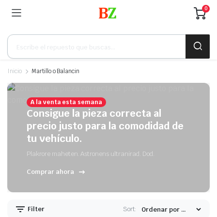
0
Búsqueda
de
productos
Inicio
Martillo o Balancin
A la venta esta semana
Consigue la pieza correcta al
precio justo para la comodidad de
tu vehículo.
Plakrore maheten. Astronens ultranirad. Dod.
Comprar ahora
Filter
Sort: