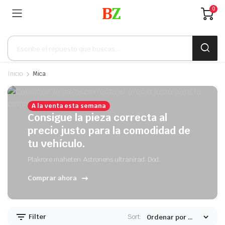
0
Búsqueda
de
productos
Inicio
Mica
A la venta esta semana
Consigue la pieza correcta al
precio justo para la comodidad de
tu vehículo.
Plakrore maheten. Astronens ultranirad. Dod.
Comprar ahora
Filter
Sort: