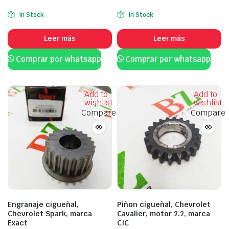
In Stock
In Stock
Leer más
Leer más
Comprar por whatsapp
Comprar por whatsapp
Add to
Add to
wishlist
wishlist
Compare
Compare
Engranaje cigueñal,
Piñon cigueñal, Chevrolet
Chevrolet Spark, marca
Cavalier, motor 2.2, marca
Exact
CIC