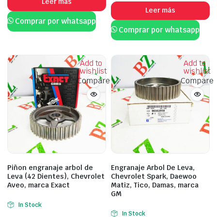
Leer más
Leer más
Comprar por whatsapp
Comprar por whatsapp
Add to
Add to
wishlist
wishlist
Compare
Compare
Piñon engranaje arbol de
Engranaje Arbol De Leva,
Leva (42 Dientes), Chevrolet
Chevrolet Spark, Daewoo
Aveo, marca Exact
Matiz, Tico, Damas, marca
GM
In Stock
In Stock