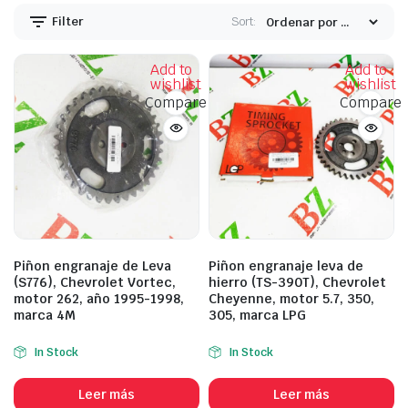
Filter
Sort:
Add to
Add to
wishlist
wishlist
Compare
Compare
Piñon engranaje de Leva
Piñon engranaje leva de
(S776), Chevrolet Vortec,
hierro (TS-390T), Chevrolet
motor 262, año 1995-1998,
Cheyenne, motor 5.7, 350,
marca 4M
305, marca LPG
In Stock
In Stock
Leer más
Leer más