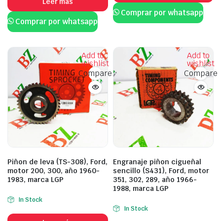
Leer más
Comprar por whatsapp
Comprar por whatsapp
Add to
Add to
wishlist
wishlist
Compare
Compare
Piñon de leva (TS-308), Ford,
Engranaje piñon cigueñal
motor 200, 300, año 1960-
sencillo (S431), Ford, motor
1983, marca LGP
351, 302, 289, año 1966-
1988, marca LGP
In Stock
In Stock