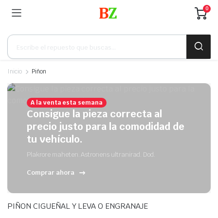
0
Búsqueda
de
productos
Inicio
Piñon
A la venta esta semana
Consigue la pieza correcta al
precio justo para la comodidad de
tu vehículo.
Plakrore maheten. Astronens ultranirad. Dod.
Comprar ahora
PIÑON CIGUEÑAL Y LEVA O ENGRANAJE