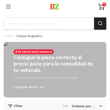
0
Búsqueda
de
productos
Inicio
Tanque de gasolina
A la venta esta semana
Consigue la pieza correcta al
precio justo para la comodidad de
tu vehículo.
Plakrore maheten. Astronens ultranirad. Dod.
Comprar ahora
Filter
Sort: