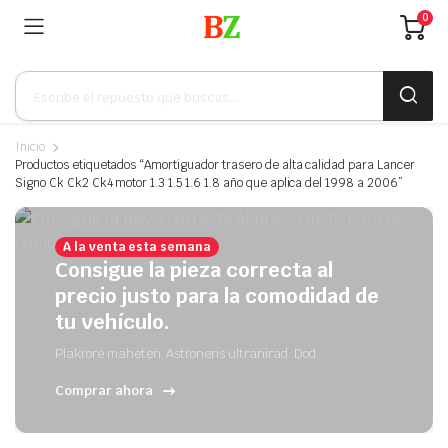
0
Búsqueda
de
productos
Inicio
Productos etiquetados “Amortiguador trasero de alta calidad para Lancer
Signo Ck Ck2 Ck4 motor 1.3 1.5 1.6 1.8 año que aplica del 1998 a 2006”
A la venta esta semana
Consigue la pieza correcta al
precio justo para la comodidad de
tu vehículo.
Plakrore maheten. Astronens ultranirad. Dod.
Comprar ahora