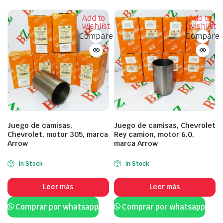
Add to
Add to
wishlist
wishlist
Compare
Compare
Juego de camisas,
Juego de camisas, Chevrolet
Chevrolet, motor 305, marca
Rey camion, motor 6.0,
Arrow
marca Arrow
In Stock
In Stock
Leer más
Leer más
Comprar por whatsapp
Comprar por whatsapp