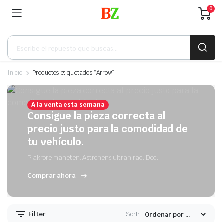
0
Búsqueda
de
productos
Inicio
Productos etiquetados “Arrow”
A la venta esta semana
Consigue la pieza correcta al
precio justo para la comodidad de
tu vehículo.
Plakrore maheten. Astronens ultranirad. Dod.
Comprar ahora
Filter
Sort: