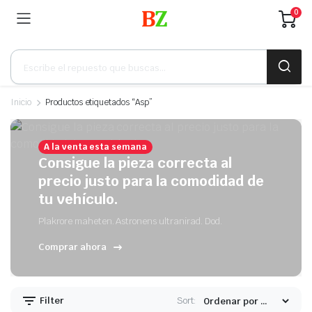
0
Búsqueda
de
productos
Inicio
Productos etiquetados “Asp”
A la venta esta semana
Consigue la pieza correcta al
precio justo para la comodidad de
tu vehículo.
Plakrore maheten. Astronens ultranirad. Dod.
Comprar ahora
Filter
Sort: