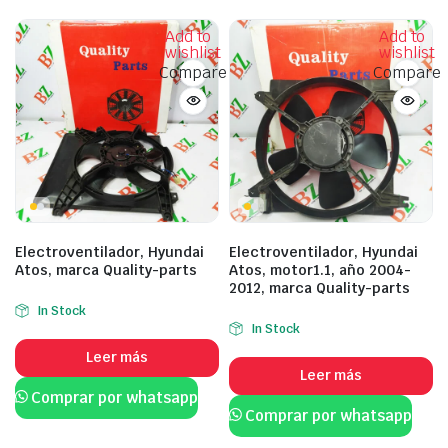
Add to
Add to
wishlist
wishlist
Compare
Compare
Electroventilador, Hyundai
Electroventilador, Hyundai
Atos, marca Quality-parts
Atos, motor1.1, año 2004-
2012, marca Quality-parts
In Stock
In Stock
Leer más
Leer más
Comprar por whatsapp
Comprar por whatsapp