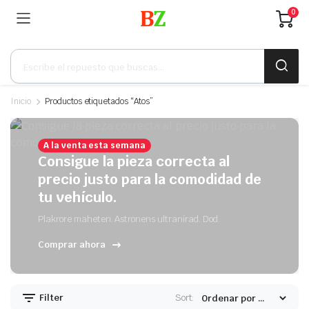
0
Búsqueda
de
productos
Inicio
Productos etiquetados “Atos”
A la venta esta semana
Consigue la pieza correcta al
precio justo para la comodidad de
tu vehículo.
Plakrore maheten. Astronens ultranirad. Dod.
Comprar ahora
Filter
Sort: