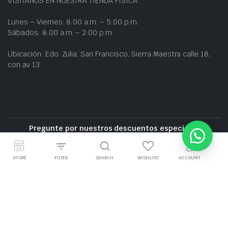
VISÍTANOS EN NUESTRA TIENDA FÍSICA:
Lunes – Viernes: 8:00 a.m. – 5:00 p.m.
Sábados: 8:00 a.m. – 2:00 p.m.
Ubicación: Edo. Zulia, San Francisco, Sierra Maestra calle 18,
con av 13.
Pregunte por nuestros descuentos especiales
Entrega gratuita cerca de la zona
STORE
FILTER
SEARCH
WISHLIST
ACCOUNT
GRUPO BZ CARS