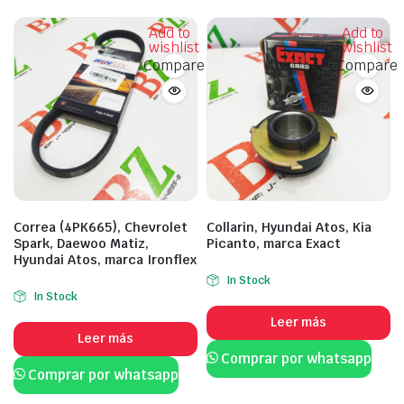
Add to
Add to
wishlist
wishlist
Compare
Compare
Correa (4PK665), Chevrolet
Collarin, Hyundai Atos, Kia
Spark, Daewoo Matiz,
Picanto, marca Exact
Hyundai Atos, marca Ironflex
In Stock
In Stock
Leer más
Leer más
Comprar por whatsapp
Comprar por whatsapp