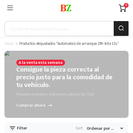
0
Búsqueda
de
productos
Inicio
Productos etiquetados “Automatico de arranque ZM-864 12v”
A la venta esta semana
Consigue la pieza correcta al
precio justo para la comodidad de
tu vehículo.
Plakrore maheten. Astronens ultranirad. Dod.
Comprar ahora
Filter
Sort: