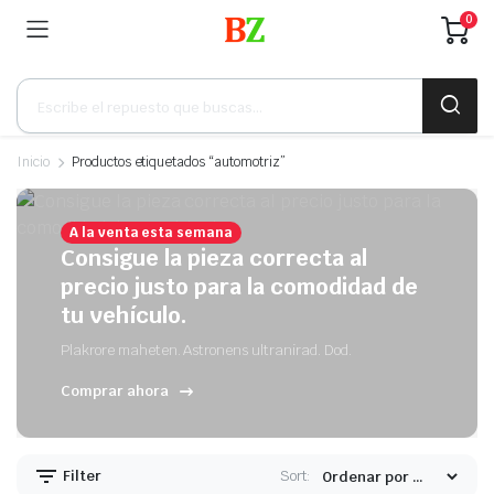
0
Búsqueda
de
productos
Inicio
Productos etiquetados “automotriz”
A la venta esta semana
Consigue la pieza correcta al
precio justo para la comodidad de
tu vehículo.
Plakrore maheten. Astronens ultranirad. Dod.
Comprar ahora
Filter
Sort: