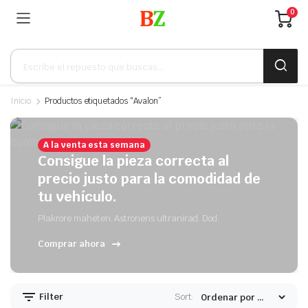
0
Búsqueda
de
productos
Inicio
Productos etiquetados “Avalon”
A la venta esta semana
Consigue la pieza correcta al
precio justo para la comodidad de
tu vehículo.
Plakrore maheten. Astronens ultranirad. Dod.
Comprar ahora
Filter
Sort: