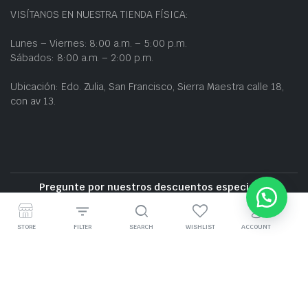
VISÍTANOS EN NUESTRA TIENDA FÍSICA:
Lunes – Viernes: 8:00 a.m. – 5:00 p.m.
Sábados: 8:00 a.m. – 2:00 p.m.
Ubicación: Edo. Zulia, San Francisco, Sierra Maestra calle 18,
con av 13.
Pregunte por nuestros descuentos especiales
Entrega gratuita cerca de la zona
STORE
FILTER
SEARCH
WISHLIST
ACCOUNT
GRUPO BZ CARS