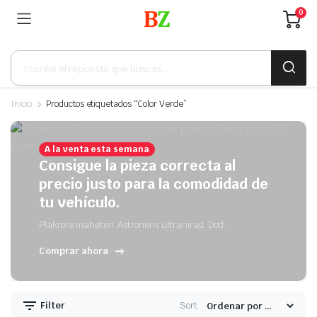
0
Búsqueda
de
productos
Inicio
Productos etiquetados “Color Verde”
A la venta esta semana
Consigue la pieza correcta al
precio justo para la comodidad de
tu vehículo.
Plakrore maheten. Astronens ultranirad. Dod.
Comprar ahora
Filter
Sort: