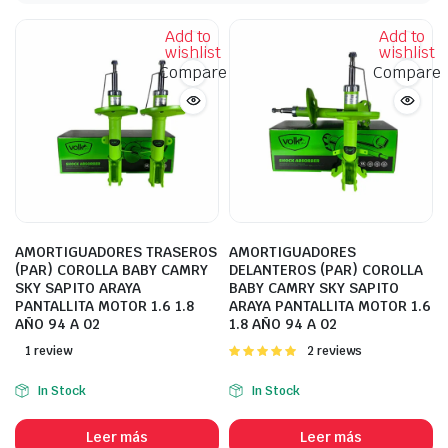
Add to
Add to
wishlist
wishlist
Compare
Compare
AMORTIGUADORES TRASEROS
AMORTIGUADORES
(PAR) COROLLA BABY CAMRY
DELANTEROS (PAR) COROLLA
SKY SAPITO ARAYA
BABY CAMRY SKY SAPITO
PANTALLITA MOTOR 1.6 1.8
ARAYA PANTALLITA MOTOR 1.6
AÑO 94 A 02
1.8 AÑO 94 A 02
1 review
Valorado
2 reviews
con
5.00
de
5
In Stock
In Stock
Leer más
Leer más