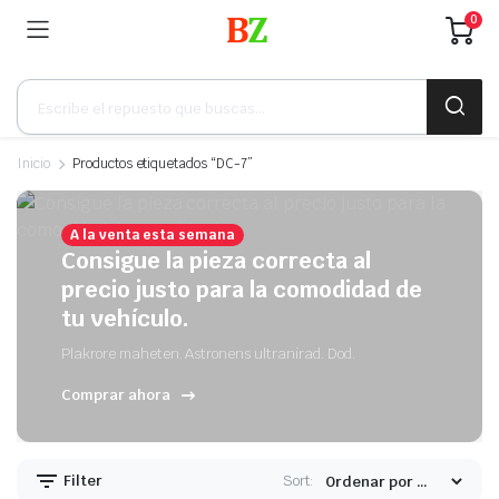
0
Búsqueda
de
productos
Inicio
Productos etiquetados “DC-7”
A la venta esta semana
Consigue la pieza correcta al
precio justo para la comodidad de
tu vehículo.
Plakrore maheten. Astronens ultranirad. Dod.
Comprar ahora
Filter
Sort: