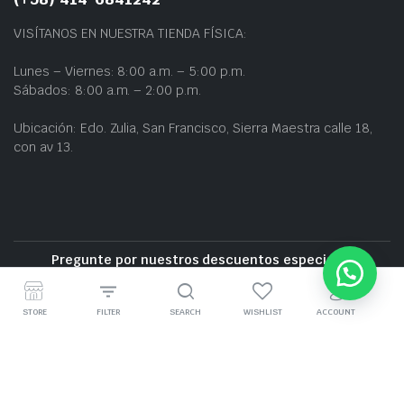
VISÍTANOS EN NUESTRA TIENDA FÍSICA:
Lunes – Viernes: 8:00 a.m. – 5:00 p.m.
Sábados: 8:00 a.m. – 2:00 p.m.
Ubicación: Edo. Zulia, San Francisco, Sierra Maestra calle 18,
con av 13.
Pregunte por nuestros descuentos especiales
Entrega gratuita cerca de la zona
STORE
FILTER
SEARCH
WISHLIST
ACCOUNT
GRUPO BZ CARS