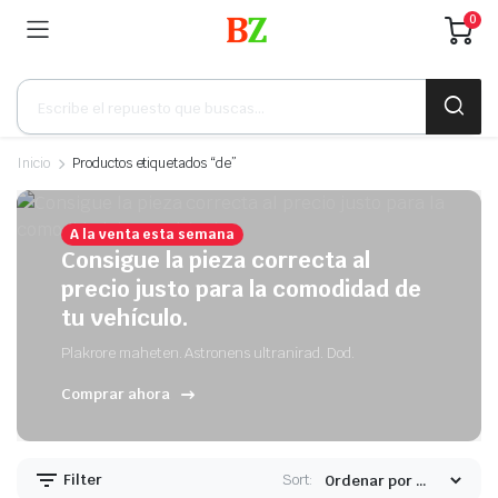
0
Búsqueda
de
productos
Inicio
Productos etiquetados “de”
A la venta esta semana
Consigue la pieza correcta al
precio justo para la comodidad de
tu vehículo.
Plakrore maheten. Astronens ultranirad. Dod.
Comprar ahora
Filter
Sort: