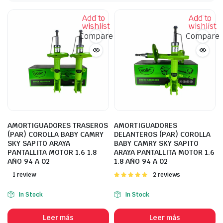
Add to
Add to
wishlist
wishlist
Compare
Compare
AMORTIGUADORES TRASEROS
AMORTIGUADORES
(PAR) COROLLA BABY CAMRY
DELANTEROS (PAR) COROLLA
SKY SAPITO ARAYA
BABY CAMRY SKY SAPITO
PANTALLITA MOTOR 1.6 1.8
ARAYA PANTALLITA MOTOR 1.6
AÑO 94 A 02
1.8 AÑO 94 A 02
1 review
Valorado
2 reviews
con
5.00
de
5
In Stock
In Stock
Leer más
Leer más