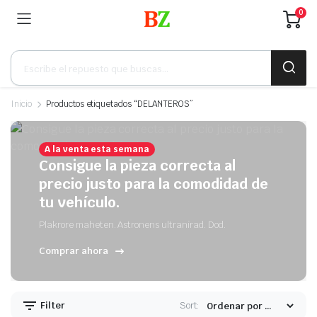
0
Búsqueda
de
productos
Inicio
Productos etiquetados “DELANTEROS”
A la venta esta semana
Consigue la pieza correcta al
precio justo para la comodidad de
tu vehículo.
Plakrore maheten. Astronens ultranirad. Dod.
Comprar ahora
Filter
Sort: