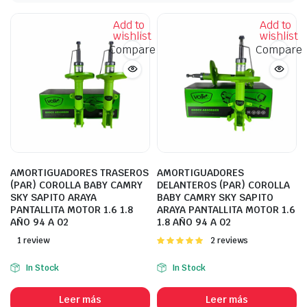
Add to
Add to
wishlist
wishlist
Compare
Compare
AMORTIGUADORES TRASEROS
AMORTIGUADORES
(PAR) COROLLA BABY CAMRY
DELANTEROS (PAR) COROLLA
SKY SAPITO ARAYA
BABY CAMRY SKY SAPITO
PANTALLITA MOTOR 1.6 1.8
ARAYA PANTALLITA MOTOR 1.6
AÑO 94 A 02
1.8 AÑO 94 A 02
1 review
Valorado
2 reviews
con
5.00
de
5
In Stock
In Stock
Leer más
Leer más