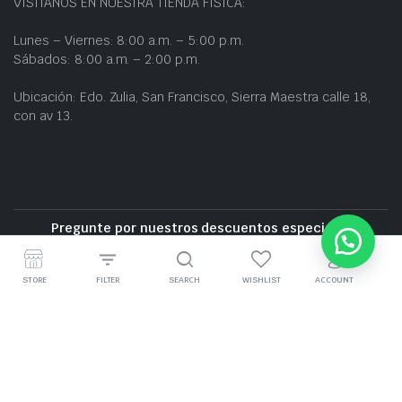
VISÍTANOS EN NUESTRA TIENDA FÍSICA:
Lunes – Viernes: 8:00 a.m. – 5:00 p.m.
Sábados: 8:00 a.m. – 2:00 p.m.
Ubicación: Edo. Zulia, San Francisco, Sierra Maestra calle 18,
con av 13.
Pregunte por nuestros descuentos especiales
Entrega gratuita cerca de la zona
STORE
FILTER
SEARCH
WISHLIST
ACCOUNT
GRUPO BZ CARS