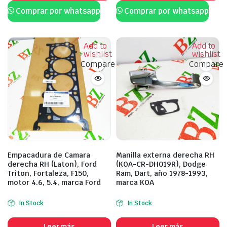
Comprar por whatsapp
Comprar por whatsapp
Add to
Add to
wishlist
wishlist
Compare
Compare
Empacadura de Camara
Manilla externa derecha RH
derecha RH (Laton), Ford
(KOA-CR-DH019R), Dodge
Triton, Fortaleza, F150,
Ram, Dart, año 1978-1993,
motor 4.6, 5.4, marca Ford
marca KOA
In Stock
In Stock
Leer más
Leer más