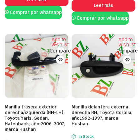
Leer más
Comprar por whatsapp
Comprar por whatsapp
Add to
Add to
wishlist
wishlist
Compare
Compare
Manilla trasera exterior
Manilla delantera externa
derecha/izquierda (RH-LH),
derecha RH, Toyota Corolla,
Toyota Yaris, Sedan,
año1992-1997, marca
Hatchback, año 2006-2007,
Hushan
marca Hushan
In Stock