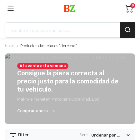
0
Búsqueda
de
productos
Inicio
Productos etiquetados “derecha”
A la venta esta semana
Consigue la pieza correcta al
precio justo para la comodidad de
tu vehículo.
Plakrore maheten. Astronens ultranirad. Dod.
Comprar ahora
Filter
Sort: