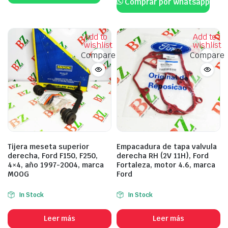
Comprar por whatsapp
Add to
Add to
wishlist
wishlist
Compare
Compare
Tijera meseta superior
Empacadura de tapa valvula
derecha, Ford F150, F250,
derecha RH (2V 11H), Ford
4×4, año 1997-2004, marca
Fortaleza, motor 4.6, marca
MOOG
Ford
In Stock
In Stock
Leer más
Leer más