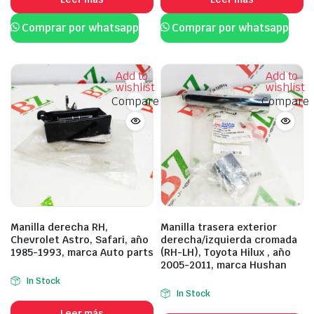
Comprar por whatsapp
Comprar por whatsapp
Add to
Add to
wishlist
wishlist
Compare
Compare
Manilla derecha RH,
Manilla trasera exterior
Chevrolet Astro, Safari, año
derecha/izquierda cromada
1985-1993, marca Auto parts
(RH-LH), Toyota Hilux , año
2005-2011, marca Hushan
In Stock
In Stock
Leer más