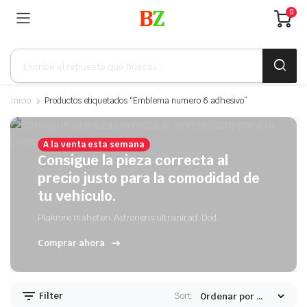
0
Búsqueda
de
productos
Inicio
Productos etiquetados “Emblema numero 6 adhesivo”
A la venta esta semana
Consigue la pieza correcta al
precio justo para la comodidad de
tu vehículo.
Plakrore maheten. Astronens ultranirad. Dod.
Comprar ahora
Filter
Sort: