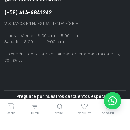
(+58) 414-6841242
VISÍTANOS EN NUESTRA TIENDA FÍSICA:
Lunes – Viernes: 8:00 a.m. – 5:00 p.m.
Sábados: 8:00 a.m. – 2:00 p.m.
Ubicación: Edo. Zulia, San Francisco, Sierra Maestra calle 18,
con av 13.
Pregunte por nuestros descuentos especiales
Entrega gratuita cerca de la zona
STORE
FILTER
SEARCH
WISHLIST
ACCOUNT
GRUPO BZ CARS