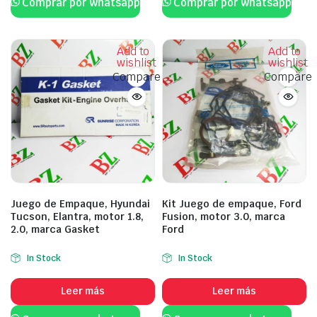
Comprar por whatsapp
Comprar por whatsapp
Add to
Add to
wishlist
wishlist
Compare
Compare
Juego de Empaque, Hyundai
Kit Juego de empaque, Ford
Tucson, Elantra, motor 1.8,
Fusion, motor 3.0, marca
2.0, marca Gasket
Ford
In Stock
In Stock
Leer más
Leer más