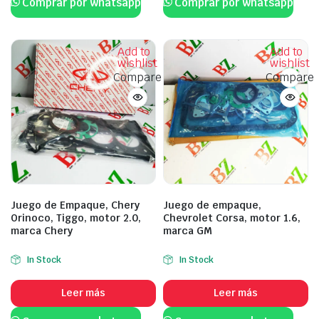
Comprar por whatsapp
Comprar por whatsapp
Add to
Add to
wishlist
wishlist
Compare
Compare
Juego de Empaque, Chery
Juego de empaque,
Orinoco, Tiggo, motor 2.0,
Chevrolet Corsa, motor 1.6,
marca Chery
marca GM
In Stock
In Stock
Leer más
Leer más