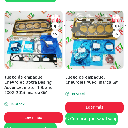
Add to
Add to
wishlist
wishlist
Compare
Compare
Juego de empaque,
Juego de empaque,
Chevrolet Optra Desing
Chevrolet Aveo, marca GM
Advance, motor 1.8, año
2002-2014, marca GM
In Stock
In Stock
Leer más
Leer más
Comprar por whatsapp