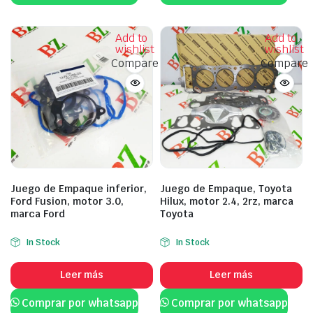
Add to
Add to
wishlist
wishlist
Compare
Compare
Juego de Empaque inferior,
Juego de Empaque, Toyota
Ford Fusion, motor 3.0,
Hilux, motor 2.4, 2rz, marca
marca Ford
Toyota
In Stock
In Stock
Leer más
Leer más
Comprar por whatsapp
Comprar por whatsapp