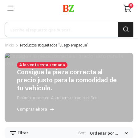
0
Búsqueda
de
productos
Inicio
Productos etiquetados “Juego empaque”
A la venta esta semana
Consigue la pieza correcta al
precio justo para la comodidad de
tu vehículo.
Plakrore maheten. Astronens ultranirad. Dod.
Comprar ahora
Filter
Sort: