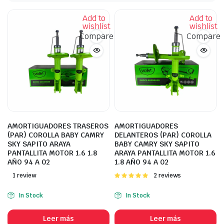
Add to
Add to
wishlist
wishlist
Compare
Compare
AMORTIGUADORES TRASEROS
AMORTIGUADORES
(PAR) COROLLA BABY CAMRY
DELANTEROS (PAR) COROLLA
SKY SAPITO ARAYA
BABY CAMRY SKY SAPITO
PANTALLITA MOTOR 1.6 1.8
ARAYA PANTALLITA MOTOR 1.6
AÑO 94 A 02
1.8 AÑO 94 A 02
1 review
Valorado
2 reviews
con
5.00
de
5
In Stock
In Stock
Leer más
Leer más