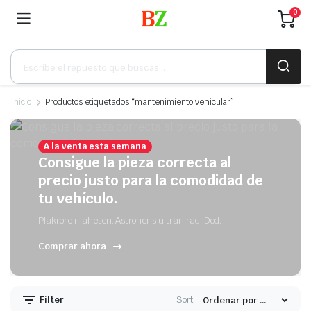
0
Búsqueda
de
productos
Inicio
Productos etiquetados “mantenimiento vehicular”
A la venta esta semana
Consigue la pieza correcta al
precio justo para la comodidad de
tu vehículo.
Plakrore maheten. Astronens ultranirad. Dod.
Comprar ahora
Filter
Sort: