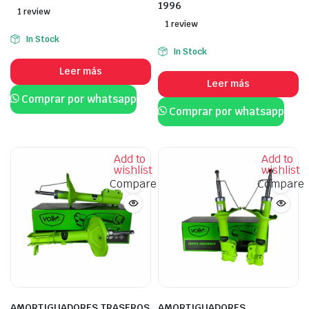
1996
1 review
1 review
In Stock
In Stock
Leer más
Leer más
Comprar por whatsapp
Comprar por whatsapp
Add to
Add to
wishlist
wishlist
Compare
Compare
AMORTIGUADORES TRASEROS
AMORTIGUADORES