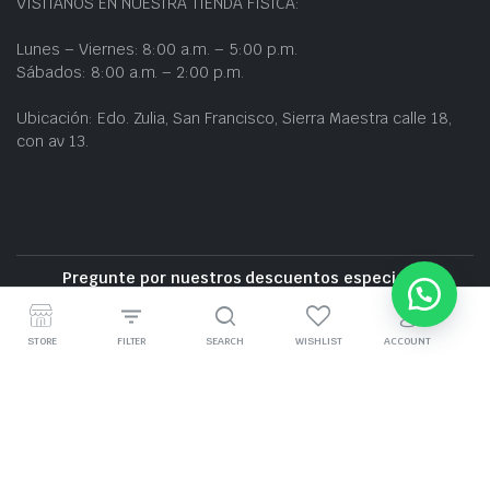
VISÍTANOS EN NUESTRA TIENDA FÍSICA:
Lunes – Viernes: 8:00 a.m. – 5:00 p.m.
Sábados: 8:00 a.m. – 2:00 p.m.
Ubicación: Edo. Zulia, San Francisco, Sierra Maestra calle 18,
con av 13.
Pregunte por nuestros descuentos especiales
Entrega gratuita cerca de la zona
STORE
FILTER
SEARCH
WISHLIST
ACCOUNT
GRUPO BZ CARS