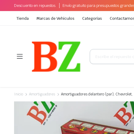
Descuento en repuestos.
Envío gratuito para presupuestos grande
Tienda
Marcas de Vehiculos
Categorias
Contactarno
Búsqueda
de
productos
Inicio
Amortiguadores
Amortiguadores delantero (par), Chevrolet,