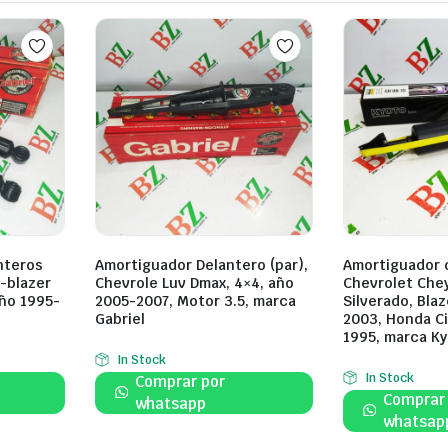
nteros
Amortiguador Delantero (par),
Amortiguador 
n-blazer
Chevrole Luv Dmax, 4×4, año
Chevrolet Che
año 1995-
2005-2007, Motor 3.5, marca
Silverado, Blaz
Gabriel
2003, Honda Ci
1995, marca Ky
In Stock
In Stock
Comprar por
Comprar
whatsapp
whatsap