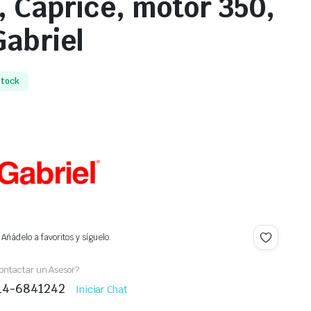
 Caprice, motor 350,
abriel
Stock
Añádelo a favoritos y síguelo.
ontactar un Asesor?
414-6841242
Iniciar Chat