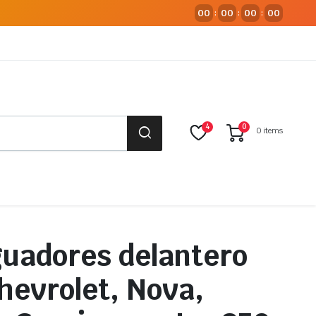
00
00
00
00
:
:
:
4
0
0 items
uadores delantero
Chevrolet, Nova,