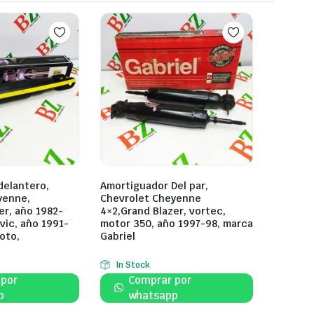
delantero,
Amortiguador Del par,
yenne,
Chevrolet Cheyenne
er, año 1982-
4×2,Grand Blazer, vortec,
vic, año 1991-
motor 350, año 1997-98, marca
oto,
Gabriel
In Stock
 por
Comprar por
p
whatsapp