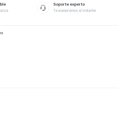
ble
Soporte experto
ianza
Te asesoramos al instante
es