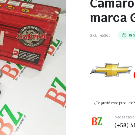
Camaro,
marca G
SKU:
45365
In 
¿Te gustó este producto? 
Necesitas c
(+58) 