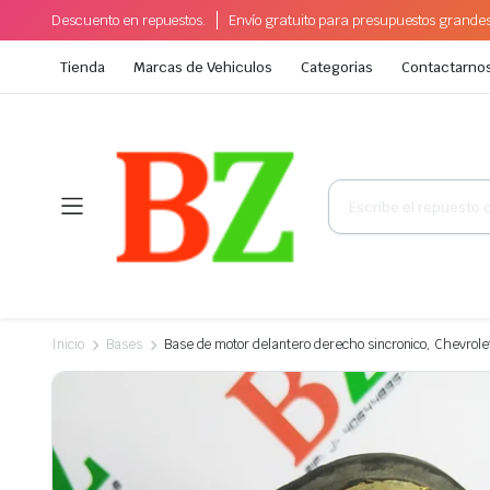
Descuento en repuestos.
Envío gratuito para presupuestos grande
Tienda
Marcas de Vehiculos
Categorias
Contactarno
Búsqueda
de
productos
Inicio
Bases
Base de motor delantero derecho sincronico, Chevrole