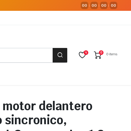
00
00
00
00
:
:
:
4
0
0 items
 motor delantero
 sincronico,