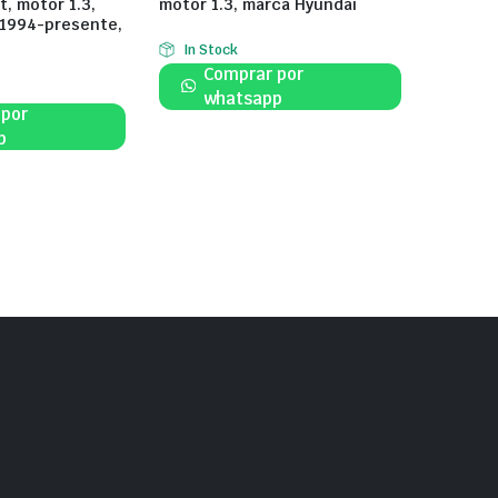
, motor 1.3,
motor 1.3, marca Hyundai
 1994-presente,
In Stock
Comprar por
whatsapp
 por
p