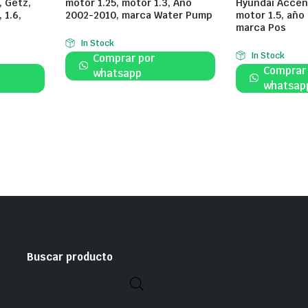
, Getz,
motor 1.25, motor 1.3, Año
Hyundai Accent
 1.6,
2002-2010, marca Water Pump
motor 1.5, año
marca Pos
In Stock
In Stock
Comprar por
Comprar
whatsapp
whatsap
Buscar producto