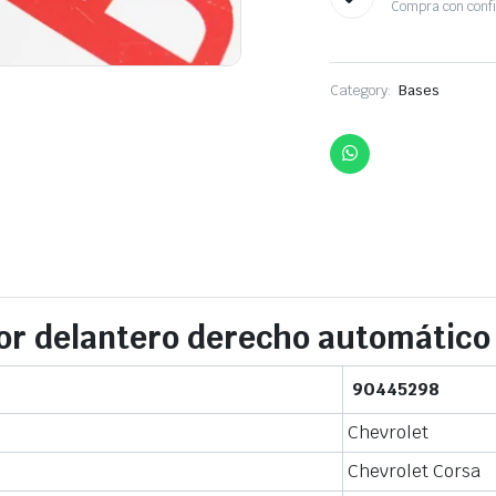
Compra con conf
Category:
Bases
or delantero derecho automático
90445298
Chevrolet
Chevrolet Corsa