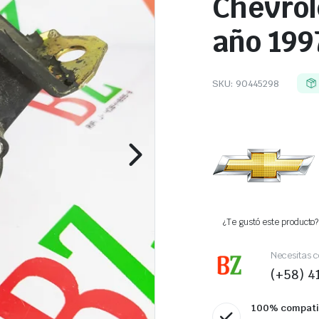
Chevrol
año 199
SKU:
90445298
¿Te gustó este producto? 
Necesitas c
(+58) 
100% compati