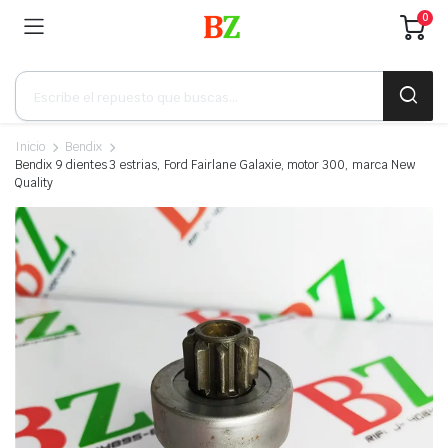
0
Búsqueda
de
productos
Inicio
Bendix
Bendix 9 dientes 3 estrias, Ford Fairlane Galaxie, motor 300, marca New
Quality