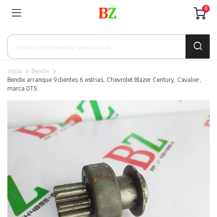
0
Búsqueda
de
productos
Inicio
Bendix
Bendix arranque 9 dientes 6 estrias, Chevrolet Blazer Century, Cavalier,
marca DTS