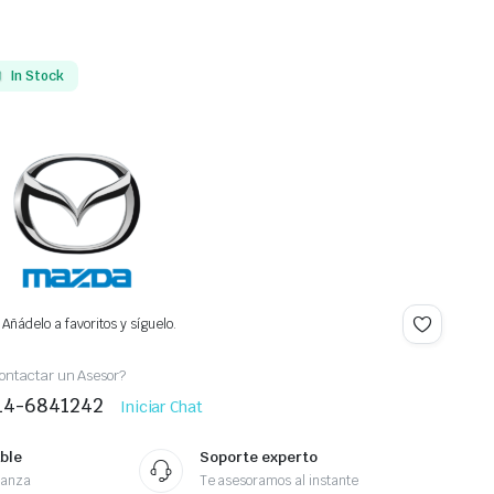
In Stock
Añádelo a favoritos y síguelo.
ontactar un Asesor?
414-6841242
Iniciar Chat
ble
Soporte experto
ianza
Te asesoramos al instante