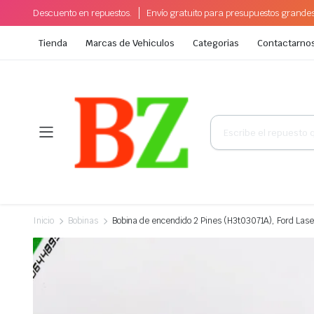
Descuento en repuestos.
Envío gratuito para presupuestos grande
Tienda
Marcas de Vehiculos
Categorias
Contactarno
Búsqueda
de
productos
Inicio
Bobinas
Bobina de encendido 2 Pines (H3t03071A), Ford Las