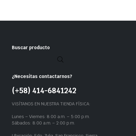
Buscar producto
¿Necesitas contactarnos?
(+58) 414-6841242
VISÍTANOS EN NUESTRA TIENDA FÍSICA:
Lunes – Viernes: 8:00 a.m. – 5:00 p.m.
Sábados: 8:00 a.m. – 2:00 p.m.
Ubicación: Edo. Zulia, San Francisco, Sierra