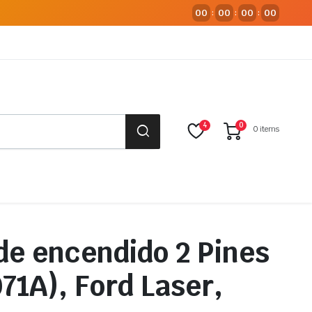
00
00
00
00
:
:
:
4
0
0 items
de encendido 2 Pines
71A), Ford Laser,