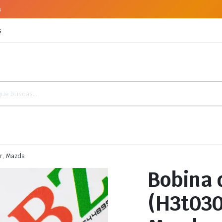
s
s
er, Mazda
Bobina 
(H3t030