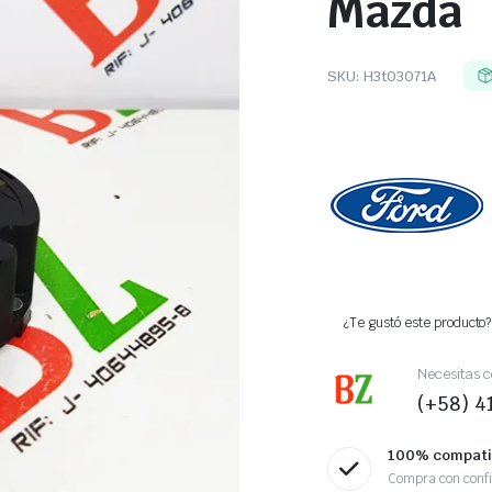
Mazda
SKU:
H3t03071A
¿Te gustó este producto? 
Necesitas c
(+58) 
100% compati
Compra con conf