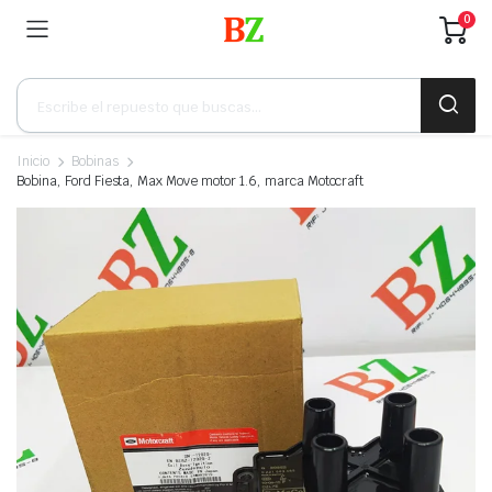
0
Búsqueda
de
productos
Inicio
Bobinas
Bobina, Ford Fiesta, Max Move motor 1.6, marca Motocraft