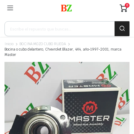
0
Búsqueda
de
productos
Inicio
BOCINA MOZO CUBO RUEDA
Bocina o cubo delantero, Chevrolet Blazer, 4X4, año-1997-2001, marca
Master