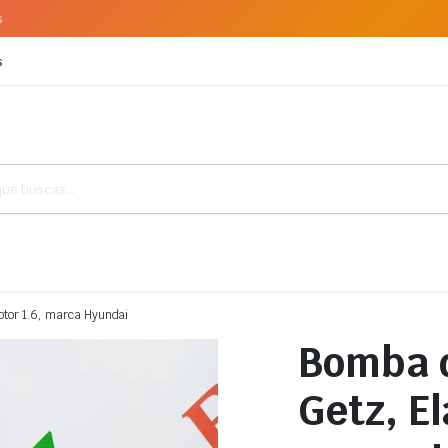
s
s
otor 1.6, marca Hyundai
Bomba d
Getz, El