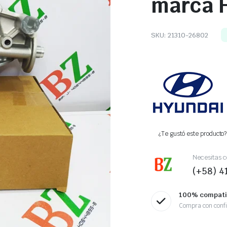
marca 
SKU:
21310-26802
¿Te gustó este producto? 
Necesitas c
(+58) 
100% compati
Compra con conf