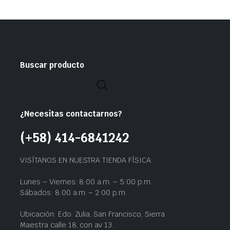
Buscar producto
¿Necesitas contactarnos?
(+58) 414-6841242
VISÍTANOS EN NUESTRA TIENDA FÍSICA:
Lunes – Viernes: 8:00 a.m. – 5:00 p.m.
Sábados: 8:00 a.m. – 2:00 p.m.
Ubicación: Edo. Zulia, San Francisco, Sierra
Maestra calle 18, con av 13.