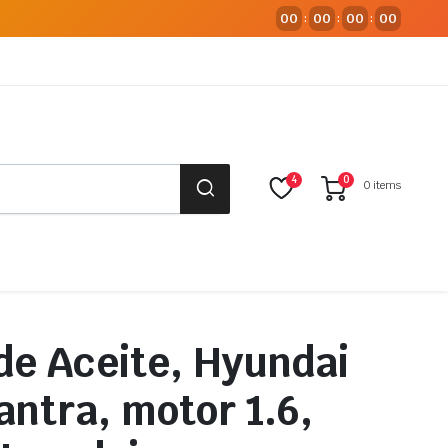
00
00
00
00
:
:
:
4
0
0 items
e Aceite, Hyundai
antra, motor 1.6,