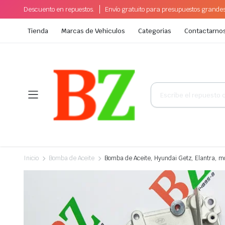
Descuento en repuestos.
Envío gratuito para presupuestos grande
Tienda
Marcas de Vehiculos
Categorias
Contactarno
Búsqueda
de
productos
Inicio
Bomba de Aceite
Bomba de Aceite, Hyundai Getz, Elantra, m