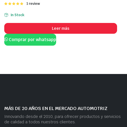
Valorado
1 review
con
5.00
de
5
In Stock
Leer más
Comprar por whatsapp
MÁS DE 20 AÑOS EN EL MERCADO AUTOMOTRIZ
Innovando desde el 2010, para ofrecer productos y servicios
de calidad a todos nuestros clientes.