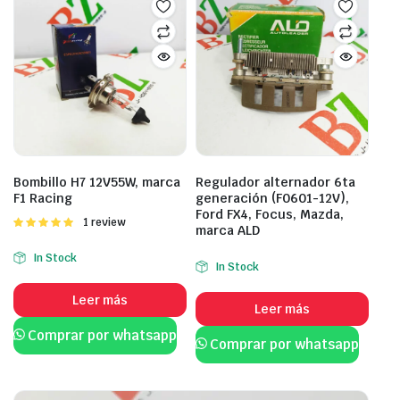
Bombillo H7 12V55W, marca
Regulador alternador 6ta
F1 Racing
generación (F0601-12V),
Ford FX4, Focus, Mazda,
Valorado
1 review
marca ALD
con
5.00
de
5
In Stock
In Stock
Leer más
Leer más
Comprar por whatsapp
Comprar por whatsapp