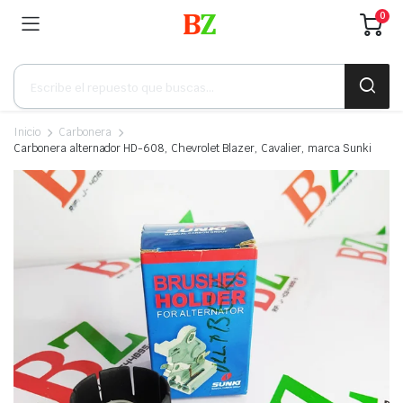
0
Búsqueda
de
productos
Inicio
Carbonera
Carbonera alternador HD-608, Chevrolet Blazer, Cavalier, marca Sunki