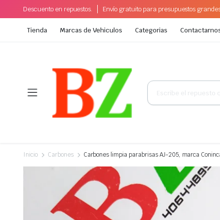
Descuento en repuestos.
Envío gratuito para presupuestos grande
Tienda
Marcas de Vehiculos
Categorias
Contactarno
Búsqueda
de
productos
Inicio
Carbones
Carbones limpia parabrisas AJ-205, marca Coninc