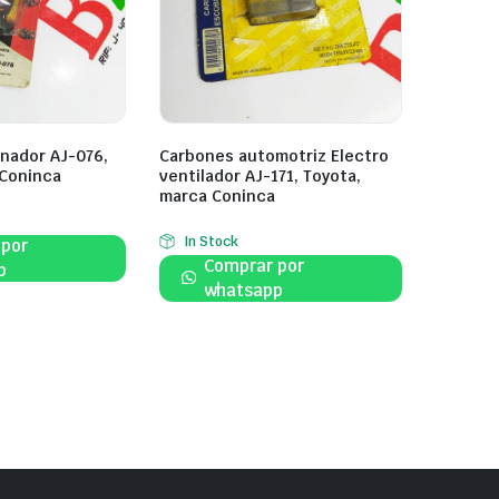
nador AJ-076,
Carbones automotriz Electro
 Coninca
ventilador AJ-171, Toyota,
marca Coninca
In Stock
 por
Comprar por
p
whatsapp