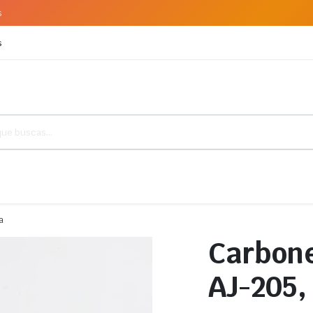
s
s
a
Carbone
AJ-205,