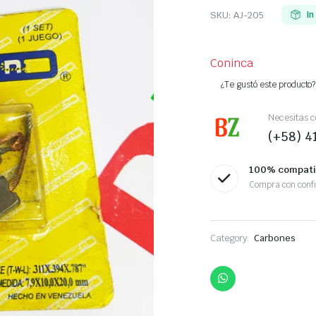
SKU:
AJ-205
In
Coninca
¿Te gustó este producto? 
Necesitas c
(+58) 
100% compati
Compra con conf
Category:
Carbones