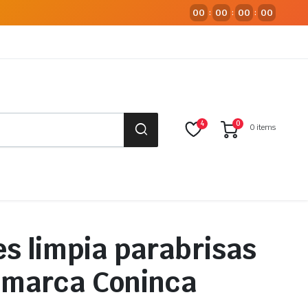
00
00
00
00
:
:
:
4
0
0 items
s limpia parabrisas
 marca Coninca