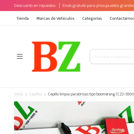
Descuento en repuestos.
Envío gratuito para presupuestos grande
Tienda
Marcas de Vehiculos
Categorias
Contactarno
Búsqueda
de
productos
Inicio
Cepillos
Cepillo limpia parabrisas tipo boomerang (C22-55