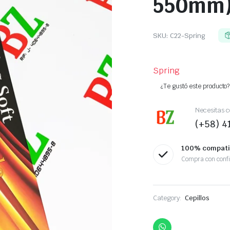
550mm)
SKU:
C22-Spring
Spring
¿Te gustó este producto? 
Necesitas c
(+58) 
100% compati
Compra con conf
Category:
Cepillos