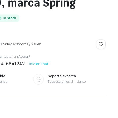
, marca Spring
In Stock
Añádelo a favoritos y síguelo.
ontactar un Asesor?
414-6841242
Iniciar Chat
ble
Soporte experto
ianza
Te asesoramos al instante