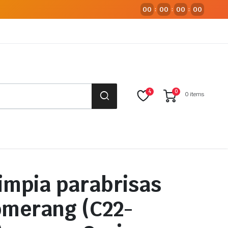
00
00
00
00
:
:
:
4
0
0 items
limpia parabrisas
omerang (C22-