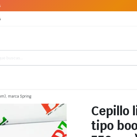
s
s
0mm), marca Spring
Cepillo 
tipo bo