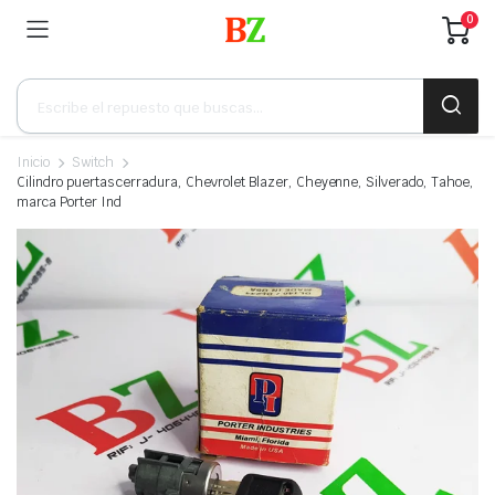
0
Búsqueda
de
productos
Inicio
Switch
Cilindro puertas cerradura, Chevrolet Blazer, Cheyenne, Silverado, Tahoe,
marca Porter Ind