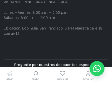
VISÍTANOS EN NUESTRA TIENDA FÍSICA:
Lunes – Viernes: 8:00 a.m. – 5:00 p.m.
Sábados: 8:00 a.m. – 2:00 p.m.
Ubicación: Edo. Zulia, San Francisco, Sierra Maestra calle 18,
con av 13.
Pregunte por nuestros descuentos especiales
Entrega gratuita cerca de la zona
STORE
SEARCH
WISHLIST
ACCOUNT
GRUPO BZ CARS