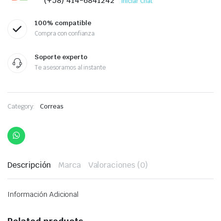
(+58) 414-6841242
Iniciar Chat
100% compatible
Compra con confianza
Soporte experto
Te asesoramos al instante
Category:
Correas
Descripción
Marca
Valoraciones (0)
Información Adicional