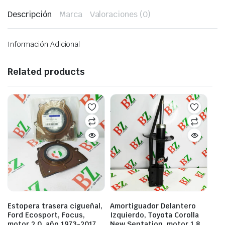
Descripción
Marca
Valoraciones (0)
Información Adicional
Related products
Estopera trasera cigueñal,
Amortiguador Delantero
Ford Ecosport, Focus,
Izquierdo, Toyota Corolla
motor 2.0, año 1973-2017,
New Sentation, motor 1.8,