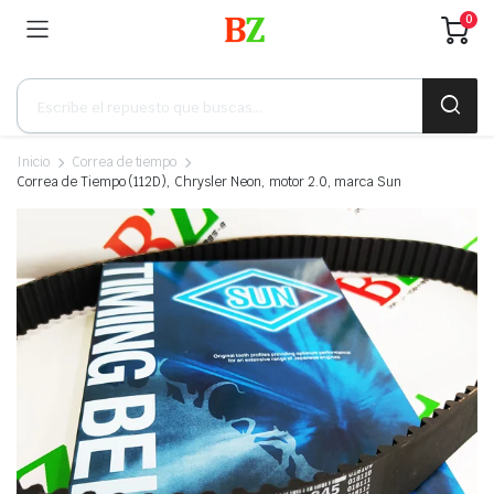
0
Búsqueda
de
productos
Inicio
Correa de tiempo
Correa de Tiempo (112D), Chrysler Neon, motor 2.0, marca Sun