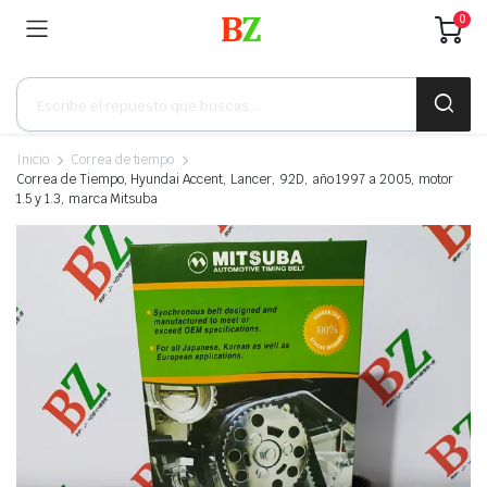
0
Búsqueda
de
productos
Inicio
Correa de tiempo
Correa de Tiempo, Hyundai Accent, Lancer, 92D, año 1997 a 2005, motor
1.5 y 1.3, marca Mitsuba