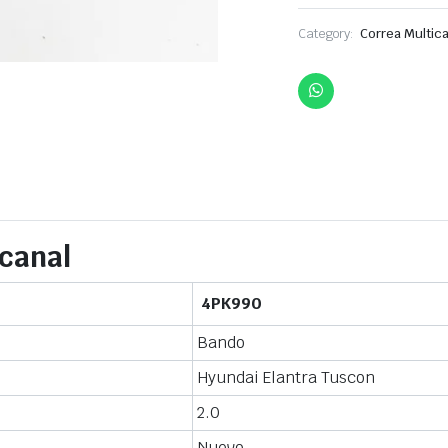
Category:
Correa Multica
icanal
4PK990
Bando
Hyundai Elantra Tuscon
2.0
Nuevo