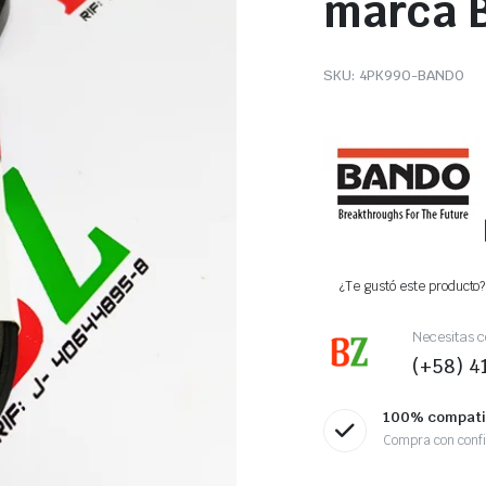
marca 
SKU:
4PK990-BANDO
¿Te gustó este producto? 
Necesitas c
(+58) 
100% compati
Compra con conf