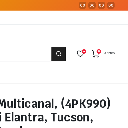
00
00
00
00
:
:
:
4
0
0 items
Multicanal, (4PK990)
 Elantra, Tucson,