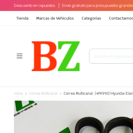
Descuento en repuestos.
Envío gratuito para presupuestos grande
Tienda
Marcas de Vehiculos
Categorias
Contactarno
Búsqueda
de
productos
Inicio
Correa Multicanal
Correa Multicanal, (4PK990) Hyundai Ela