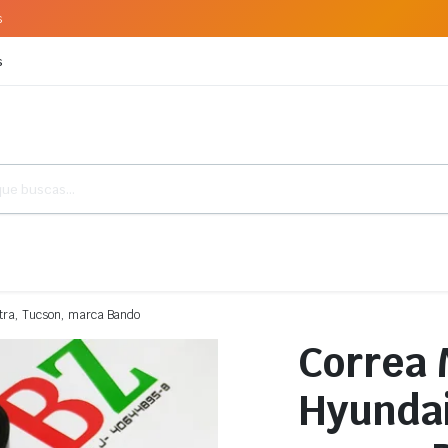
s
s
ntra, Tucson, marca Bando
Correa 
Hyundai