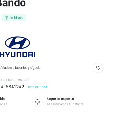
Bando
In Stock
Añádelo a favoritos y síguelo.
ontactar un Asesor?
414-6841242
Iniciar Chat
ble
Soporte experto
ianza
Te asesoramos al instante