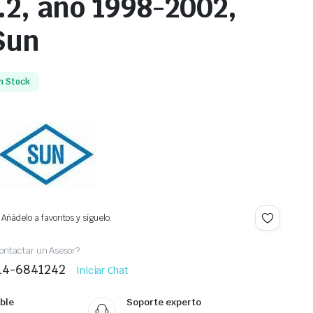
.2, año 1998-2002,
Sun
n Stock
Añádelo a favoritos y síguelo.
ontactar un Asesor?
414-6841242
Iniciar Chat
ble
Soporte experto