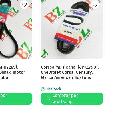
6PK2285),
Correa Multicanal (6PK1790),
Dimax, motor
Chevrolet Corsa, Century,
suba
Marca American Bostons
In Stock
 por
Comprar por
p
whatsapp