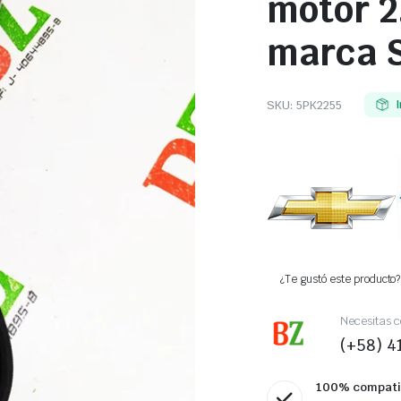
motor 2
marca 
SKU:
5PK2255
I
¿Te gustó este producto? 
Necesitas c
(+58) 
100% compati