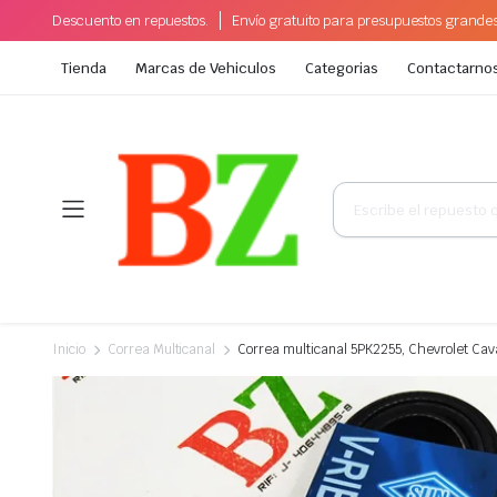
Descuento en repuestos.
Envío gratuito para presupuestos grande
Tienda
Marcas de Vehiculos
Categorias
Contactarno
Búsqueda
de
productos
Inicio
Correa Multicanal
Correa multicanal 5PK2255, Chevrolet Cav