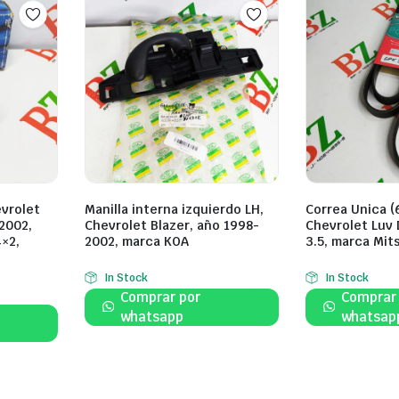
evrolet
Manilla interna izquierdo LH,
Correa Unica (
2002,
Chevrolet Blazer, año 1998-
Chevrolet Luv 
4×2,
2002, marca KOA
3.5, marca Mit
In Stock
In Stock
Comprar por
Comprar
whatsapp
whatsap