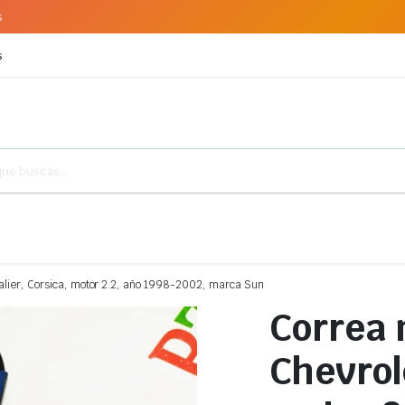
s
s
alier, Corsica, motor 2.2, año 1998-2002, marca Sun
Correa 
Chevrol