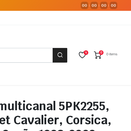
00
00
00
00
:
:
:
4
0
0 items
multicanal 5PK2255,
et Cavalier, Corsica,