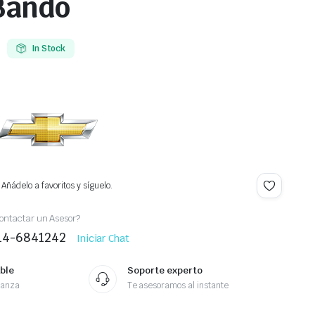
Bando
In Stock
Añádelo a favoritos y síguelo.
ontactar un Asesor?
414-6841242
Iniciar Chat
ble
Soporte experto
ianza
Te asesoramos al instante