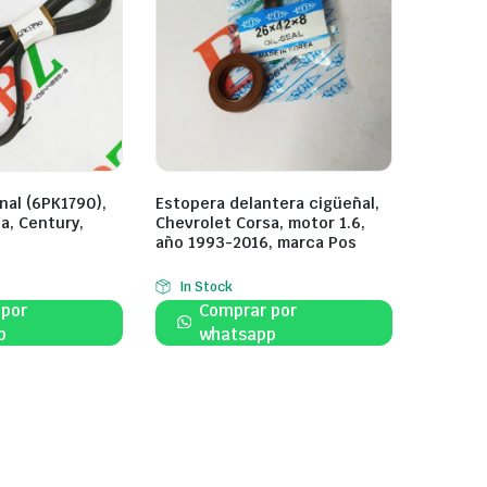
nal (6PK1790),
Estopera delantera cigüeñal,
a, Century,
Chevrolet Corsa, motor 1.6,
año 1993-2016, marca Pos
In Stock
 por
Comprar por
p
whatsapp