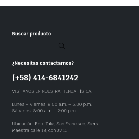
Buscar producto
¿Necesitas contactarnos?
(+58) 414-6841242
VISÍTANOS EN NUESTRA TIENDA FÍSICA:
Lunes – Viernes: 8:00 a.m. – 5:00 p.m.
Sábados: 8:00 a.m. – 2:00 p.m.
Ubicación: Edo. Zulia, San Francisco, Sierra
Maestra calle 18, con av 13.