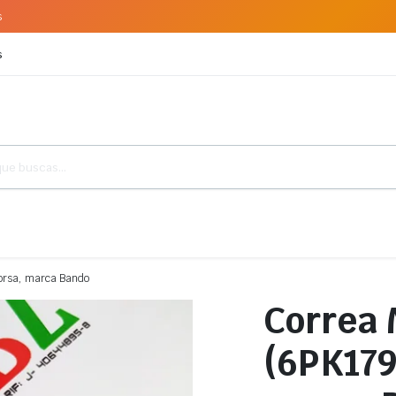
s
s
Corsa, marca Bando
Correa 
(6PK179