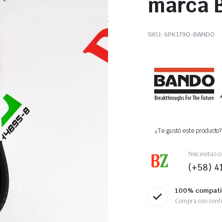
marca 
SKU:
6PK1790-BANDO
¿Te gustó este producto? 
Necesitas c
(+58) 
100% compati
Compra con conf