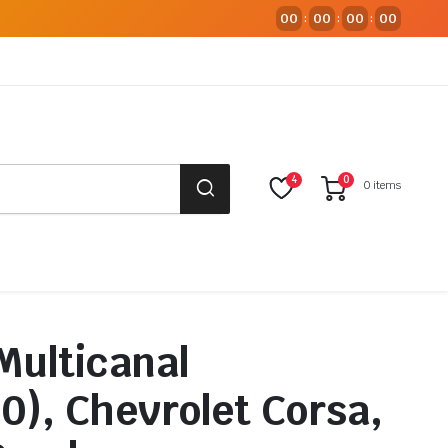
00
00
00
00
:
:
:
4
0
0 items
Multicanal
0), Chevrolet Corsa,