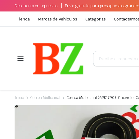
Descuento en repuestos.
Envío gratuito para presupuestos grande
Tienda
Marcas de Vehiculos
Categorias
Contactarno
Búsqueda
de
productos
Inicio
Correa Multicanal
Correa Multicanal (6PK1790), Chevrolet 