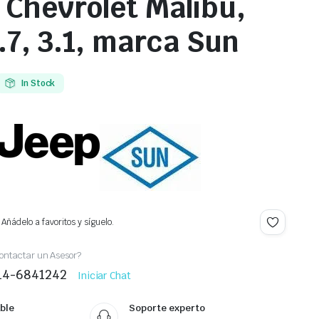
, Chevrolet Malibu,
.7, 3.1, marca Sun
In Stock
Añádelo a favoritos y síguelo.
ontactar un Asesor?
414-6841242
Iniciar Chat
ble
Soporte experto