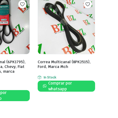
nal (6PK1795),
Correa Multicanal (8PK2515),
a, Chevy, Fiat
Ford, Marca Mch
6, marca
In Stock
Comprar por
whatsapp
 por
p