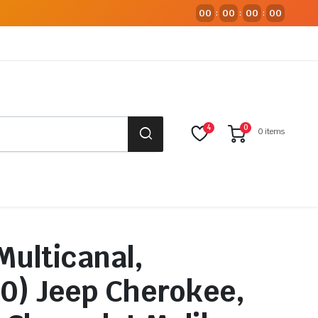
00
00
00
00
:
:
:
4
0
0 items
Multicanal,
0) Jeep Cherokee,