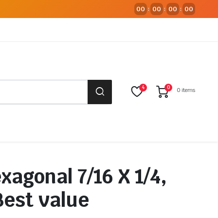
00
00
00
00
:
:
:
4
0
0 items
xagonal 7/16 X 1/4,
est value