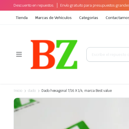
Descuento en repuestos.
Envío gratuito para presupuestos grande
Tienda
Marcas de Vehiculos
Categorias
Contactarno
Búsqueda
de
productos
Inicio
dado
Dado hexagonal 7/16 X 1/4, marca Best value