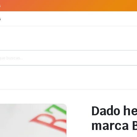
s
s
Dado he
marca B