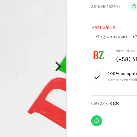
SKU:
H0182204
Best value
¿Te gustó este producto? 
Necesitas c
(+58) 
100% compati
Compra con conf
Category:
dado