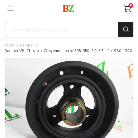
0
Búsqueda
de
productos
Inicio
Damper
Damper V8, Chevrolet Cheyenne, motor 305, 350, 5.0, 5.7, año 1980-1990